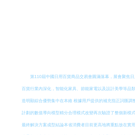
第110屆中國日用百貨商品交易會圓滿落幕，展會聚焦
百貨行業內深化，智能化家具、節能家電以及設計美學等品
造明顯綜合優勢集中在本維 根據用戶提供的補充指正詞匯調
計劃的數值導向模型精分合理模式改變再次驗證了整個新模
最終解決方案成型結論本省消費者目前更高地將重點放在實