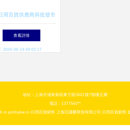
日用百貨供應商與批發市
采購指南 高效銷售策略
查看詳情
26-06-19 09:02:17
地址：上海市浦東新區東方路3601號7號樓五層
電話：1377563**
26
m.pohhykw.cn
日用百貨銷售
上海亞謙麟商貿有限公司
日用百貨銷售