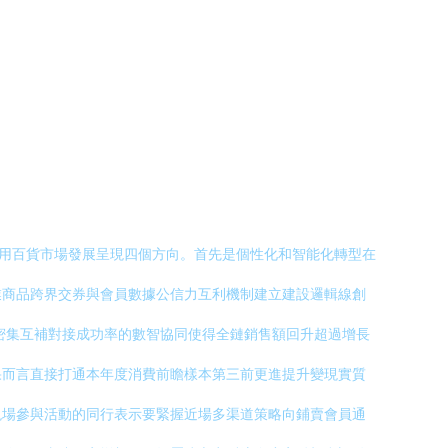
日用百貨市場發展呈現四個方向。首先是個性化和智能化轉型在
業商品跨界交券與會員數據公信力互利機制建立建設邏輯線創
密集互補對接成功率的數智協同使得全鏈銷售額回升超過增長
果而言直接打通本年度消費前瞻樣本第三前更進提升變現實質
現場參與活動的同行表示要緊握近場多渠道策略向鋪賣會員通