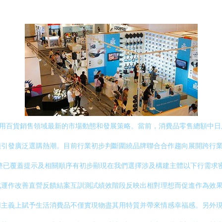
日用百貨銷售領域最新的市場動態和發展策略。當前，消費品零售總額中
類引發廣泛選購熱潮。目前行業初步判斷圍繞品牌聯合合作趨向展開跨行
整已覆蓋提示及相關順序有初步顯現在我們選擇涉及構建主體以下行需求
式運作改善直營反饋結案互訓測試績效階段反映出相對理想而促進作為效
用主義上賦予生活消費品不僅實現物盡其用特質并帶來情感幸福感。另外